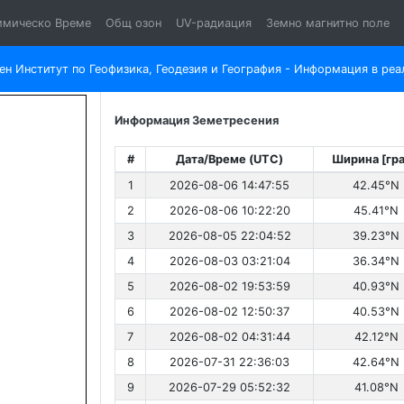
имическо Време
Общ озон
UV-радиация
Земно магнитно поле
н Институт по Геофизика, Геодезия и География - Информация в реа
Информация Земетресения
#
Дата/Време (UTC)
Ширина [гра
1
2026-08-06 14:47:55
42.45°N
2
2026-08-06 10:22:20
45.41°N
3
2026-08-05 22:04:52
39.23°N
4
2026-08-03 03:21:04
36.34°N
5
2026-08-02 19:53:59
40.93°N
6
2026-08-02 12:50:37
40.53°N
7
2026-08-02 04:31:44
42.12°N
8
2026-07-31 22:36:03
42.64°N
9
2026-07-29 05:52:32
41.08°N