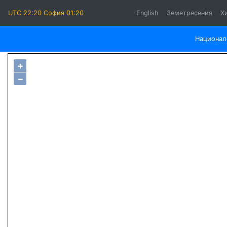
UTC 22:20 София 01:20
English
Земетресения
Х
Национале
+
−