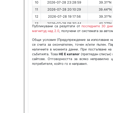
10
2026-07-28 23:28:59
39.31°N
11
2026-07-28 20:10:29
39.44°N
12
2026-07-28 19:17:56
39.31°N
13
2026-07-28 08:30:44
40.27°N
Публикувани са резултати от
последните 30 дни,
14
2026-07-27 19:47:54
45.64°N
магнитуд над 2.0
, получени от системата за авто
15
2026-07-27 01:21:09
45.13°N
Общи условия (Предупреждение за използване на 
се счита за окончателен, точен и/или пълен. П
16
2026-07-26 01:52:02
45.85°N
наличните в момента данни. При постъпване на
17
2026-07-24 11:01:58
39.40°N
събитията. Това
НЕ Е каталог
(прегледан списък) 
сайтове. Отговорността за всяко неправилно 
18
2026-07-23 21:32:41
41.65°N
потребителя, който го е направил.
19
2026-07-22 23:38:26
39.51°N
20
2026-07-21 18:35:58
39.33°N
21
2026-07-21 18:32:57
39.28°N
22
2026-07-20 22:20:23
41.43°N
23
2026-07-19 14:45:18
45.22°N
24
2026-07-18 09:04:34
35.63°N
25
2026-07-15 22:45:54
40.50°N