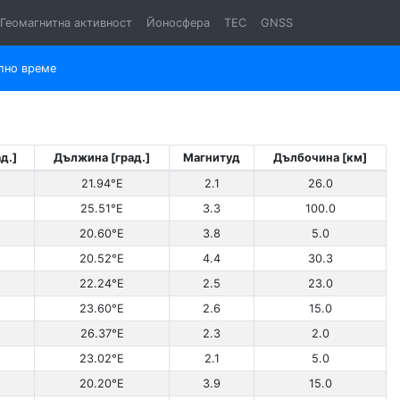
Геомагнитна активност
Йоносфера
TEC
GNSS
лно време
д.]
Дължина [град.]
Магнитуд
Дълбочина [км]
21.94°E
2.1
26.0
25.51°E
3.3
100.0
20.60°E
3.8
5.0
20.52°E
4.4
30.3
22.24°E
2.5
23.0
23.60°E
2.6
15.0
26.37°E
2.3
2.0
23.02°E
2.1
5.0
20.20°E
3.9
15.0