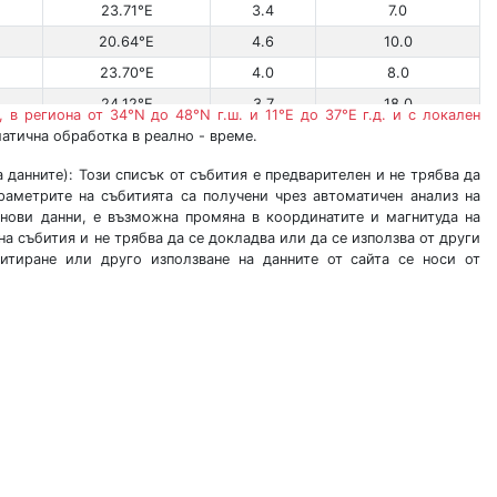
23.71°E
3.4
7.0
20.64°E
4.6
10.0
23.70°E
4.0
8.0
24.12°E
3.7
18.0
 в региона от 34°N до 48°N г.ш. и 11°E до 37°E г.д. и с локален
26.53°E
3.2
97.0
матична обработка в реално - време.
27.44°E
2.5
27.0
данните): Този списък от събития е предварителен и не трябва да
араметрите на събитията са получени чрез автоматичен анализ на
27.33°E
2.9
15.0
 нови данни, е възможна промяна в координатите и магнитуда на
25.63°E
3.6
6.0
на събития и не трябва да се докладва или да се използва от други
цитиране или друго използване на данните от сайта се носи от
23.89°E
2.2
15.0
22.03°E
3.4
10.0
26.13°E
3.3
15.0
26.14°E
3.5
12.0
23.23°E
2.4
15.0
26.34°E
3.0
86.0
25.07°E
4.4
16.5
27.16°E
3.2
24.3